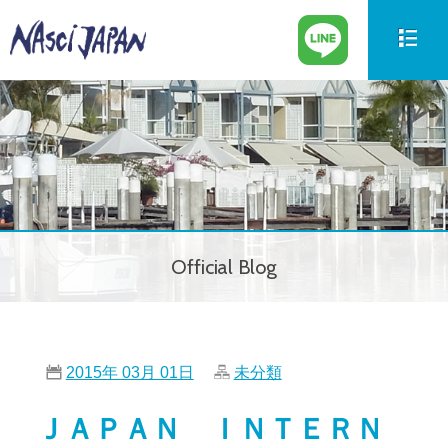
新艇情報
New Boat
中古艇情報
Used Boat
パーツ情報
Parts
Official Blog
ボートの買取
Trade in
サービス案内
Our Service
2015年 03月 01日
未分類
会社紹介
Company
ＪＡＰＡＮ ＩＮＴＥＲＮ