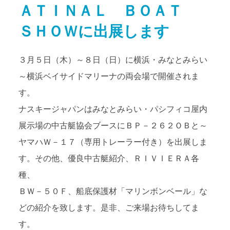
ＡＴＩＮＡＬ ＢＯＡＴ
アクセス
Access map
ＳＨＯＷに出展します
お問い合わせ
Contact us
３月５日（木）～８日（日）に横浜・みなとみらい
～横浜ベイサイドマリーナの両会場で開催されま
公式ブログ
Official Blog
す。
ナスキージャパンはみなとみらい・パシフィコ屋内
展示場の中古艇協会ブースにＢＰ－２６２ＯＢと～
ヤマハＷ－１７（専用トレーラー付き）を出展しま
す。その他、優良中古艇紹介、ＲＩＶＩＥＲＡ各
種、
ＢＷ－５０Ｆ、船底保護材「マリンボンベール」な
どの紹介を致します。是非、ご来場お待ちしてま
す。