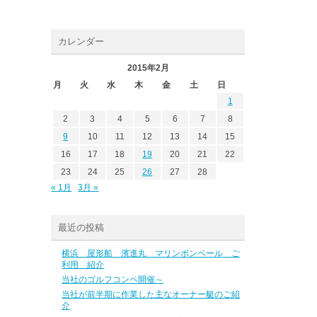
カレンダー
2015年2月
月
火
水
木
金
土
日
1
2
3
4
5
6
7
8
9
10
11
12
13
14
15
16
17
18
19
20
21
22
23
24
25
26
27
28
« 1月
3月 »
最近の投稿
横浜 屋形船 濱進丸 マリンボンベール ご
利用 紹介
当社のゴルフコンペ開催～
当社が前半期に作業した主なオーナー艇のご紹
介