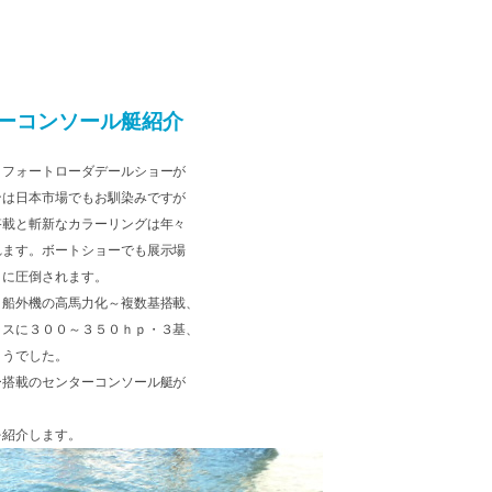
ーコンソール艇紹介
・フォートローダデールショーが
ンは日本市場でもお馴染みですが
搭載と斬新なカラーリングは年々
れます。ボートショーでも展示場
さに圧倒されます。
、船外機の高馬力化～複数基搭載、
ラスに３００～３５０ｈｐ・３基、
ようでした。
ー搭載のセンターコンソール艇が
を紹介します。