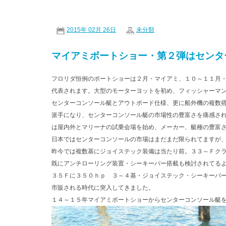
2015年 02月 26日
未分類
マイアミボートショー・第２弾はセンタ
フロリダ恒例のボートショーは２月・マイアミ、１０～１１月
代表されます。大型のモーターヨットを初め、フィッシャーマ
センターコンソール艇とアウトボード仕様、更に船外機の複数
派手になり、センターコンソール艇の市場性の豊富さを痛感さ
は屋内外とマリーナの試乗会場を始め、メーカー、艇種の豊富
日本ではセンターコンソールの市場はまだまだ限られてますが
昨今では複数基にジョイステック装備は当たり前。３３～Ｆク
既にアンチローリング装置・シーキーパー搭載も検討されてる
３５Ｆに３５０ｈｐ ３～４基・ジョイステック・シーキーパ
市販される時代に突入してきました。
１４～１５年マイアミボートショーからセンターコンソール艇