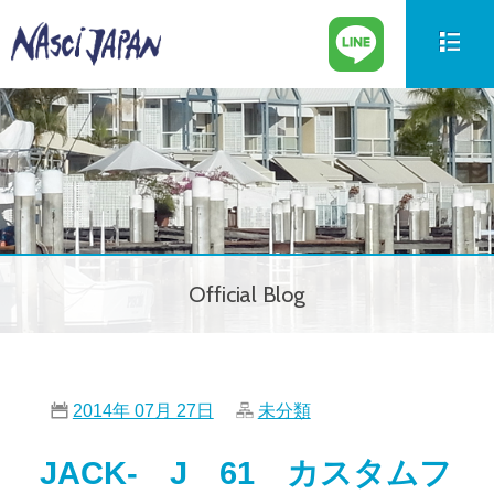
新艇情報
New Boat
中古艇情報
Used Boat
パーツ情報
Parts
Official Blog
ボートの買取
Trade in
サービス案内
Our Service
2014年 07月 27日
未分類
会社紹介
Company
JACK- J 61 カスタムフ