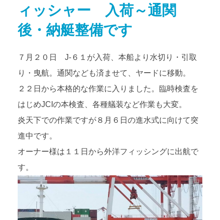
ィッシャー 入荷～通関
アクセス
Access map
後・納艇整備です
お問い合わせ
Contact us
７月２０日 J-６１が入荷、本船より水切り・引取
り・曳航。通関なども済ませて、ヤードに移動。
公式ブログ
Official Blog
２２日から本格的な作業に入りました。臨時検査を
はじめJCIの本検査、各種艤装など作業も大変。
炎天下での作業ですが８月６日の進水式に向けて突
進中です。
オーナー様は１１日から外洋フィッシングに出航で
す。