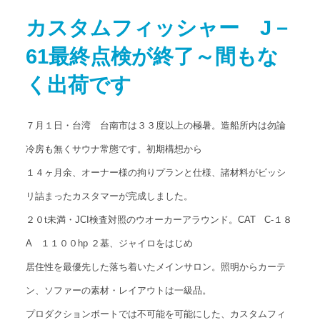
カスタムフィッシャー J－
61最終点検が終了～間もな
く出荷です
７月１日・台湾 台南市は３３度以上の極暑。造船所内は勿論
冷房も無くサウナ常態です。初期構想から
１４ヶ月余、オーナー様の拘りプランと仕様、諸材料がビッシ
リ詰まったカスタマーが完成しました。
２０t未満・JCI検査対照のウオーカーアラウンド。CAT C-１８
A １１００hp ２基、ジャイロをはじめ
居住性を最優先した落ち着いたメインサロン。照明からカーテ
ン、ソファーの素材・レイアウトは一級品。
プロダクションボートでは不可能を可能にした、カスタムフィ