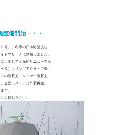
艇整備開始・・・
ＬＥ号」。冬季の日本海荒波を
サイドマリーナに到着しました。
ドに上架して全面的リニューアル
ロペラ）マリンギアＯＨ・主機・
リアの張替え・ソファー張替え・
ど、全面レストアと外装再生。
ります。
みにお待ち下さい。