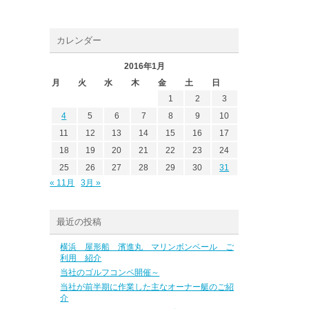
カレンダー
2016年1月
月
火
水
木
金
土
日
1
2
3
4
5
6
7
8
9
10
11
12
13
14
15
16
17
18
19
20
21
22
23
24
25
26
27
28
29
30
31
« 11月
3月 »
最近の投稿
横浜 屋形船 濱進丸 マリンボンベール ご
利用 紹介
当社のゴルフコンペ開催～
当社が前半期に作業した主なオーナー艇のご紹
介