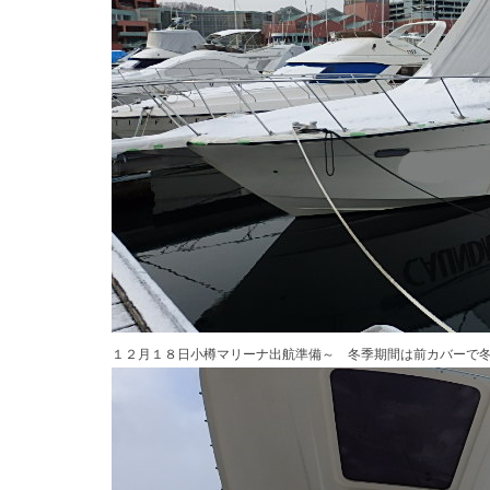
１２月１８日小樽マリーナ出航準備～ 冬季期間は前カバーで