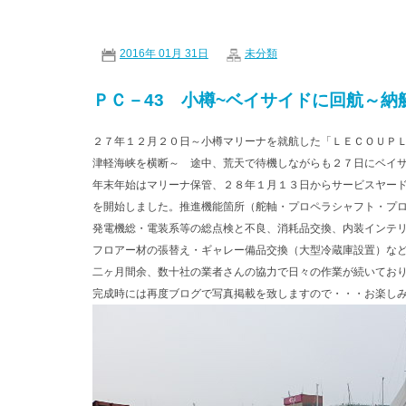
2016年 01月 31日
未分類
ＰＣ－43 小樽~ベイサイドに回航～納
２７年１２月２０日～小樽マリーナを就航した「ＬＥＣＯＵＰ
津軽海峡を横断～ 途中、荒天で待機しながらも２７日にベイ
年末年始はマリーナ保管、２８年１月１３日からサービスヤー
を開始しました。推進機能箇所（舵軸・プロペラシャフト・プ
発電機総・電装系等の総点検と不良、消耗品交換、内装インテ
フロアー材の張替え・ギャレー備品交換（大型冷蔵庫設置）な
二ヶ月間余、数十社の業者さんの協力で日々の作業が続いてお
完成時には再度ブログで写真掲載を致しますので・・・お楽し