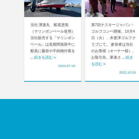
当社 濱進丸 船底塗装
第7回ナスキージャパン・
（マリンボンベール使用）
ゴルフコンペ開催。10月4
当社販売する「マリンボン
日（火）、木更津ゴルフク
ベール」は長期間係留中に
ラブにて。 参加者は当社
船底に藤壺や不純物付着を
のお客様（オーナー様）、
...
続きを読む »
お取引先、業者さ ...
続き
を読む »
2024.07.18
2022.10.24