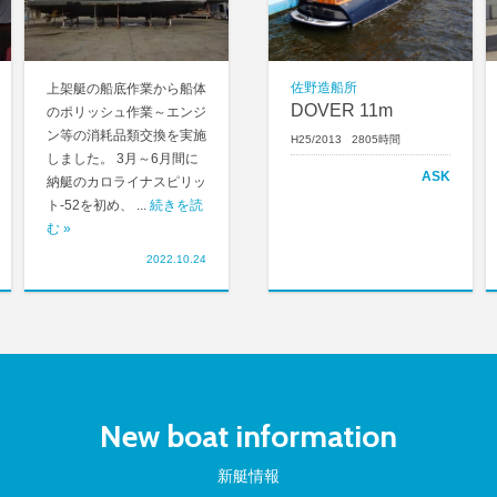
佐野造船所
上架艇の船底作業から船体
DOVER 11m
のポリッシュ作業～エンジ
ン等の消耗品類交換を実施
H25/2013 2805時間
しました。 3月～6月間に
ASK
納艇のカロライナスピリッ
ト-52を初め、 ...
続きを読
む »
2022.10.24
New boat information
新艇情報