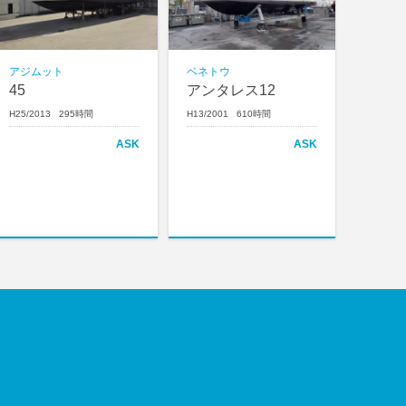
アジムット
ベネトウ
45
アンタレス12
H25/2013 295時間
H13/2001 610時間
ASK
ASK