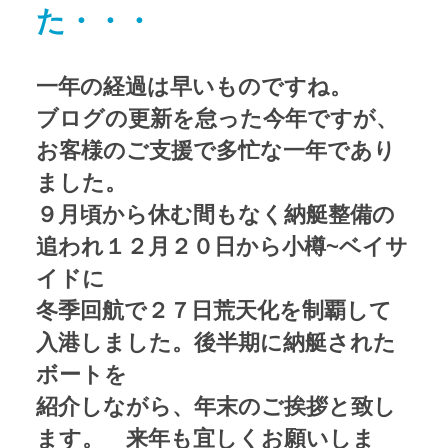
た・・・
アクセス
Access map
一年の経過は早いものですね。
お問い合わせ
Contact us
ブログの更新を怠った今年ですが、
お客様のご支援で多忙な一年であり
公式ブログ
Official Blog
ました。
９月頃から休む間もなく納艇整備の
追われ１２月２０日から小樽~ベイサ
イドに
冬季回航で２７日荒天化を制覇して
入港しました。後半期に納艇された
ボートを
紹介しながら、年末のご挨拶と致し
ます。 来年も宜しくお願いしま