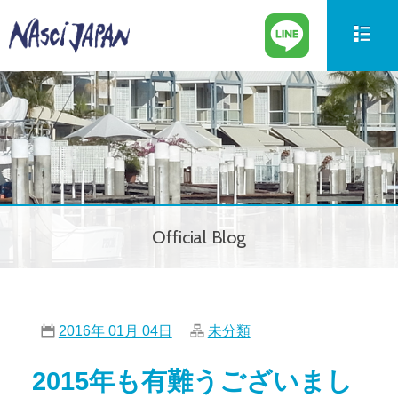
新艇情報
New Boat
中古艇情報
Used Boat
パーツ情報
Parts
Official Blog
ボートの買取
Trade in
サービス案内
Our Service
2016年 01月 04日
未分類
会社紹介
Company
2015年も有難うございまし