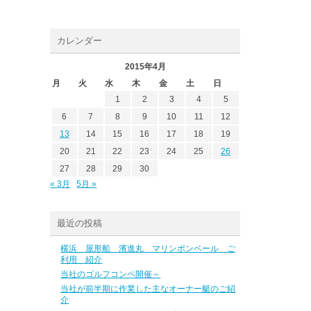
カレンダー
2015年4月
月
火
水
木
金
土
日
1
2
3
4
5
6
7
8
9
10
11
12
13
14
15
16
17
18
19
20
21
22
23
24
25
26
27
28
29
30
« 3月
5月 »
最近の投稿
横浜 屋形船 濱進丸 マリンボンベール ご
利用 紹介
当社のゴルフコンペ開催～
当社が前半期に作業した主なオーナー艇のご紹
介