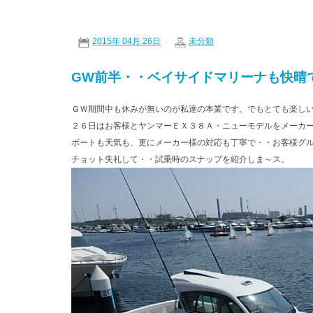
2015年 04月 26日
未分類
GW前半・・ベイサイドマリーナも快晴
ＧＷ期間中も休みが無いのが私達の本業です。でもとても楽し
２６日はお客様とヤンマーＥＸ３８Ａ・ニューモデルをメーカ
ボートも天気も、更にメーカー様の対応も丁寧で・・お客様グ
チョット失礼して・・試乗時のスナップを紹介しま～ス。