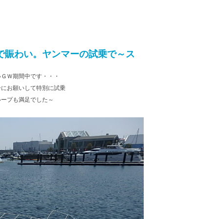
で賑わい。ヤンマーの試乗で～ス
いＧＷ期間中です・・・
ーにお願いして特別に試乗
ループも満足でした～