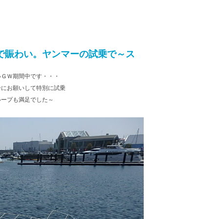
で賑わい。ヤンマーの試乗で～ス
いＧＷ期間中です・・・
ーにお願いして特別に試乗
ループも満足でした～