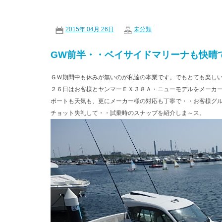
2015年 04月 26日
未分類
GW前半・・ベイサイドマリーナも快晴
ＧＷ期間中も休みが無いのが私達の本業です。でもとても楽し
２６日はお客様とヤンマーＥＸ３８Ａ・ニューモデルをメーカ
ボートも天気も、更にメーカー様の対応も丁寧で・・お客様グ
チョット失礼して・・試乗時のスナップを紹介しま～ス。