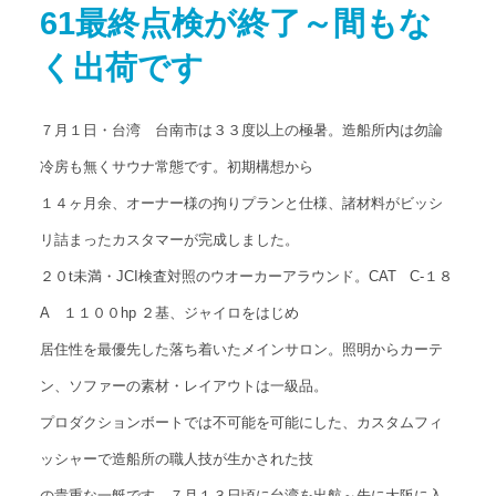
61最終点検が終了～間もな
アクセス
Access map
く出荷です
お問い合わせ
Contact us
７月１日・台湾 台南市は３３度以上の極暑。造船所内は勿論
公式ブログ
冷房も無くサウナ常態です。初期構想から
Official Blog
１４ヶ月余、オーナー様の拘りプランと仕様、諸材料がビッシ
リ詰まったカスタマーが完成しました。
２０t未満・JCI検査対照のウオーカーアラウンド。CAT C-１８
A １１００hp ２基、ジャイロをはじめ
居住性を最優先した落ち着いたメインサロン。照明からカーテ
ン、ソファーの素材・レイアウトは一級品。
プロダクションボートでは不可能を可能にした、カスタムフィ
ッシャーで造船所の職人技が生かされた技
の貴重な一艇です。７月１３日頃に台湾を出航～先に大阪に入