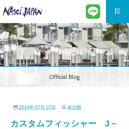
新艇情報
New Boat
中古艇情報
Used Boat
パーツ情報
Parts
Official Blog
ボートの買取
Trade in
サービス案内
Our Service
2014年 07月 07日
未分類
会社紹介
Company
カスタムフィッシャー J－