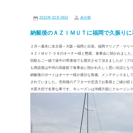
2015年 02月 09日
未分類
納艇後のＡＺＩＭＵＴに福岡で久振りに
２月一週末に名古屋～大阪～福岡と出張。福岡マリノア・マリ
ＡＺＩＭＵＴ-５８のオーナー様と懇親、食事会に招かれました
回航もご一緒で途中の寄港地でも贅沢させて頂きましたが（ブ
も商談後は中州の高級処で食事会に招かれ久しく思い出話とな
納艇後のボートはオーナー様が過分な装備、メンテナンスをし
されていました。売却後のアフターや交流でお客様とご縁が続
大変大切で名誉な事です。今シーズンは沖縄方面にクルージン