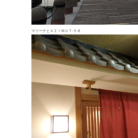
マリーナとＡＺＩＭＵＴ-５８