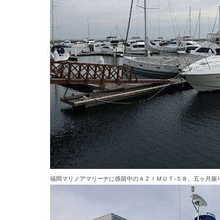
福岡マリノアマリーナに係留中のＡＺＩＭＵＴ-５８。五ヶ月振