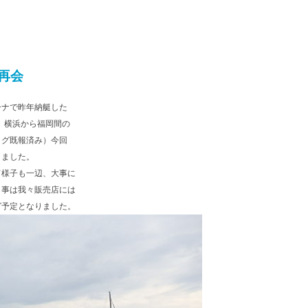
再会
ーナで昨年納艇した
。横浜から福岡間の
ログ既報済み）今回
りました。
て様子も一辺、大事に
く事は我々販売店には
グ予定となりました。