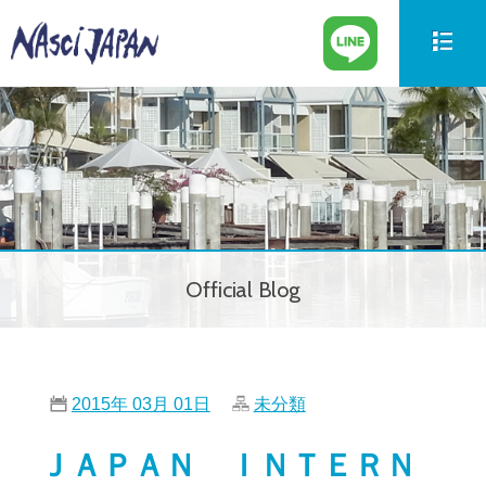
新艇情報
New Boat
中古艇情報
Used Boat
パーツ情報
Parts
Official Blog
ボートの買取
Trade in
サービス案内
Our Service
2015年 03月 01日
未分類
会社紹介
Company
ＪＡＰＡＮ ＩＮＴＥＲＮ