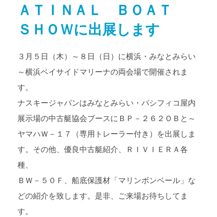
ＡＴＩＮＡＬ ＢＯＡＴ
アクセス
Access map
ＳＨＯＷに出展します
お問い合わせ
Contact us
３月５日（木）～８日（日）に横浜・みなとみらい
～横浜ベイサイドマリーナの両会場で開催されま
公式ブログ
Official Blog
す。
ナスキージャパンはみなとみらい・パシフィコ屋内
展示場の中古艇協会ブースにＢＰ－２６２ＯＢと～
ヤマハＷ－１７（専用トレーラー付き）を出展しま
す。その他、優良中古艇紹介、ＲＩＶＩＥＲＡ各
種、
ＢＷ－５０Ｆ、船底保護材「マリンボンベール」な
どの紹介を致します。是非、ご来場お待ちしてま
す。