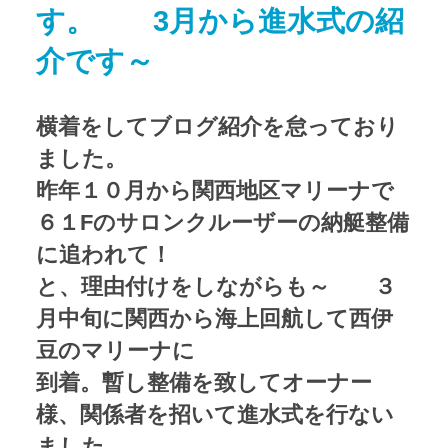
す。 3月から進水式の紹
アクセス
Access map
介です～
お問い合わせ
Contact us
横着をしてブログ紹介を怠っており
公式ブログ
Official Blog
ました。
昨年１０月から関西地区マリーナで
６１Fのサロンクルーザーの納艇整備
に追われて！
と、理由付けをしながらも～ ３
月中旬に関西から海上回航して西伊
豆のマリーナに
到着。暫し整備を致してオーナー
様、関係者を招いて進水式を行ない
ました。