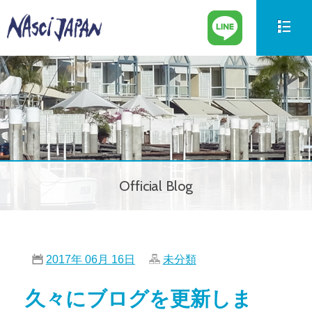
新艇情報
New Boat
中古艇情報
Used Boat
パーツ情報
Parts
Official Blog
ボートの買取
Trade in
サービス案内
Our Service
2017年 06月 16日
未分類
会社紹介
Company
久々にブログを更新しま