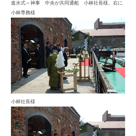
進水式～神事 中央が共同通船 小林社長様。右に
小林専務様
小林社長様