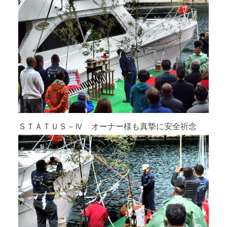
ＳＴＡＴＵＳ－Ⅳ オーナー様も真摯に安全祈念