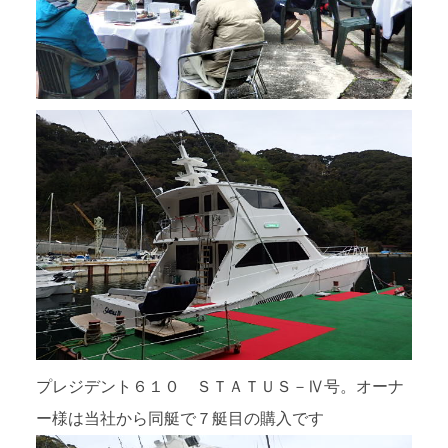
プレジデント６１０ ＳＴＡＴＵＳ－Ⅳ号。オーナ
ー様は当社から同艇で７艇目の購入です