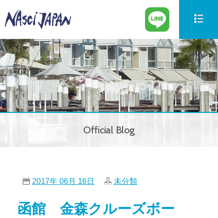
新艇情報
New Boat
中古艇情報
Used Boat
パーツ情報
Parts
Official Blog
ボートの買取
Trade in
サービス案内
Our Service
2017年 06月 16日
未分類
会社紹介
Company
函館 金森クルーズボー