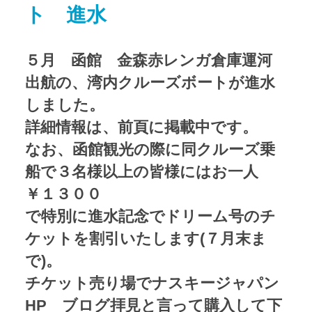
ト 進水
アクセス
Access map
５月 函館 金森赤レンガ倉庫運河
お問い合わせ
Contact us
出航の、湾内クルーズボートが進水
しました。
公式ブログ
Official Blog
詳細情報は、前頁に掲載中です。
なお、函館観光の際に同クルーズ乗
船で３名様以上の皆様にはお一人
￥１３００
で特別に進水記念でドリーム号のチ
ケットを割引いたします(７月末ま
で)。
チケット売り場でナスキージャパン
HP ブログ拝見と言って購入して下