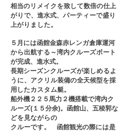
相当のリメイクを致して数倍の仕上
がりで、進水式、パーティーで盛り
上がりました。
５月には函館金森赤レンガ倉庫運河
から出航する～湾内クルーズボート
が完成、進水式。
長期シーズンクルーズが楽しめるよ
うに、アクリル装備の全天候型を採
用したカスタム艇。
船外機２２５馬力２機搭載で湾内ク
ルーズ(１５分余)。函館山、五稜郭な
どを見ながらの
クルーです。 函館観光の際には是