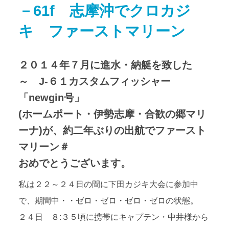
－61f 志摩沖でクロカジ
アクセス
Access map
キ ファーストマリーン
お問い合わせ
Contact us
２０１４年７月に進水・納艇を致した
公式ブログ
Official Blog
～ J-６１カスタムフィッシャー
「newgin号」
(ホームポート・伊勢志摩・合歓の郷マリ
ーナ)が、約二年ぶりの出航でファースト
マリーン＃
おめでとうございます。
私は２２～２４日の間に下田カジキ大会に参加中
で、期間中・・ゼロ・ゼロ・ゼロ・ゼロの状態。
２４日 ８:３５頃に携帯にキャプテン・中井様から