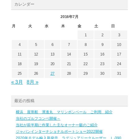
カレンダー
2016年7月
月
火
水
木
金
土
日
1
2
3
4
5
6
7
8
9
10
11
12
13
14
15
16
17
18
19
20
21
22
23
24
25
26
27
28
29
30
31
« 3月
8月 »
最近の投稿
横浜 屋形船 濱進丸 マリンボンベール ご利用 紹介
当社のゴルフコンペ開催～
当社が前半期に作業した主なオーナー艇のご紹介
ジャパンインターナショナルボートショー2022開催
2020年モデル輸入新発売 ラグジュアリークルーザー Ｌ-390、