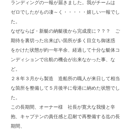
ランディングの一報が届きました。我がチームは
ゼロでしたがもの凄～く・・・・・嬉しい一報でし
た。
なぜならば・新艇の納艇後から完成度に？？？ ご
期待を裏切った出来ばい箇所が多く目立ち御迷惑
をかけた状態が約一年半余、経過して十分な艇体コ
ンディションで出航の機会が出来なかった事、な
ど。
２８年３月から製造 造船所の職人が来日して相当
な箇所を整備して５月後半に母港に納めた状態でし
た。
この長期間、オーナー様 社長が寛大な我慢と辛
抱、キャプテンの責任感と忍耐で再整備する迄の長
期間、