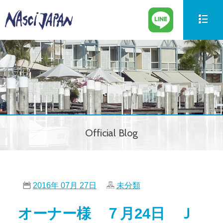
新艇情報
New Boat
中古艇情報
Used Boat
パーツ情報
Parts
Official Blog
ボートの買取
Trade in
サービス案内
Our Service
2016年 07月 27日
未分類
会社紹介
Company
オーナー様 ７月24日 Ｊ