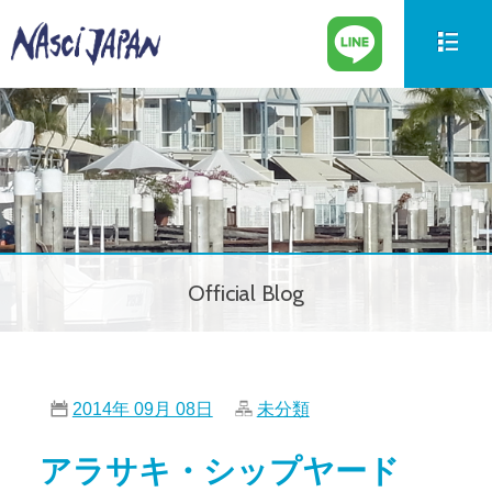
新艇情報
New Boat
中古艇情報
Used Boat
パーツ情報
Parts
Official Blog
ボートの買取
Trade in
サービス案内
Our Service
2014年 09月 08日
未分類
会社紹介
Company
アラサキ・シップヤード