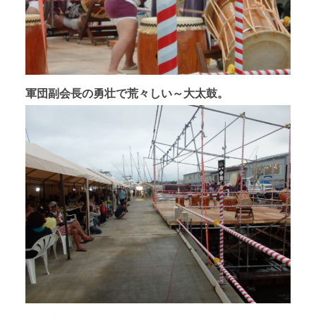
軍団副会長の勇壮で荒々しい～大太鼓。