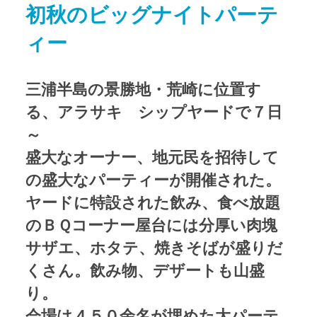
初秋のビッグナイトパーテ
アクセス
Access map
ィー
お問い合わせ
Contact us
三浦半島の景勝地・荒崎に位置す
公式ブログ
Official Blog
る、アラサキ シップヤードで７日
～
盛大なオーナー、地元民を招待して
の盛大なパーティーが開催された。
ヤードに特設された飲み、食べ放題
のＢＱコーナー屋台には分厚い肉塊
サザエ、ホタテ、焼きそばが盛りだ
くさん。飲み物、デザートも山盛
り。
会場は４５０余名が埋めた大パーテ