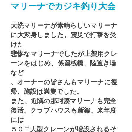
マリーナでカジキ釣り大会
アクセス
Access map
大洗マリーナが素晴らしいマリーナ
お問い合わせ
Contact us
に大変身しました。震災で打撃を受
けた
公式ブログ
Official Blog
悲惨なマリーナでしたが上架用クレ
ーンをはじめ、係留桟橋、陸置き場
など
、オーナーの皆さんもマリーナに復
帰、施設は満隻でした。
また、近隣の那珂湊マリーナも完全
復活、クラブハウスも新築、来年度
には
５０Ｔ大型クレーンが増設されるそ