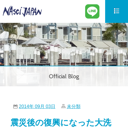
新艇情報
New Boat
中古艇情報
Used Boat
パーツ情報
Parts
Official Blog
ボートの買取
Trade in
サービス案内
Our Service
2014年 09月 03日
未分類
会社紹介
Company
震災後の復興になった大洗