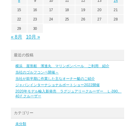
8
9
10
11
12
13
14
15
16
17
18
19
20
21
22
23
24
25
26
27
28
29
30
« 8月
10月 »
最近の投稿
横浜 屋形船 濱進丸 マリンボンベール ご利用 紹介
当社のゴルフコンペ開催～
当社が前半期に作業した主なオーナー艇のご紹介
ジャパンインターナショナルボートショー2022開催
2020年モデル輸入新発売 ラグジュアリークルーザー Ｌ-390、
40Ｆクルーザー
カテゴリー
未分類