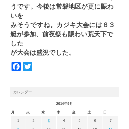
うです。今後は常磐地区が更に賑わ
いを
みそうですね。カジキ大会には６３
艇が参加、前夜祭も賑わい荒天下で
した
が大会は盛況でした。
Facebook
Twitter
カレンダー
2014年9月
月
火
水
木
金
土
日
1
2
3
4
5
6
7