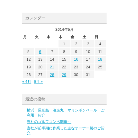
カレンダー
2014年5月
月
火
水
木
金
土
日
1
2
3
4
5
6
7
8
9
10
11
12
13
14
15
16
17
18
19
20
21
22
23
24
25
26
27
28
29
30
31
« 4月
6月 »
最近の投稿
横浜 屋形船 濱進丸 マリンボンベール ご
利用 紹介
当社のゴルフコンペ開催～
当社が前半期に作業した主なオーナー艇のご紹
介