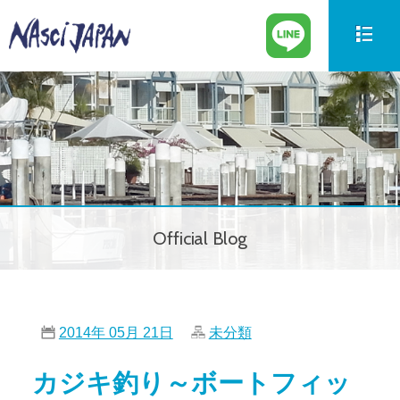
新艇情報
New Boat
中古艇情報
Used Boat
パーツ情報
Parts
Official Blog
ボートの買取
Trade in
サービス案内
Our Service
2014年 05月 21日
未分類
会社紹介
Company
カジキ釣り～ボートフィッ