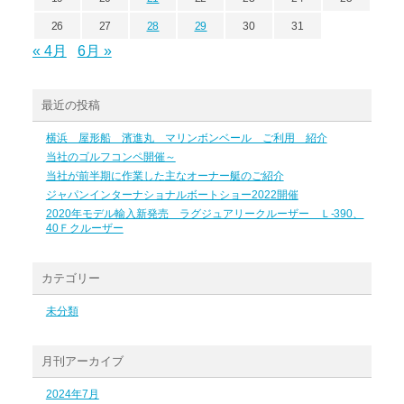
26
27
28
29
30
31
« 4月
6月 »
最近の投稿
横浜 屋形船 濱進丸 マリンボンベール ご利用 紹介
当社のゴルフコンペ開催～
当社が前半期に作業した主なオーナー艇のご紹介
ジャパンインターナショナルボートショー2022開催
2020年モデル輸入新発売 ラグジュアリークルーザー Ｌ-390、
40Ｆクルーザー
カテゴリー
未分類
月刊アーカイブ
2024年7月