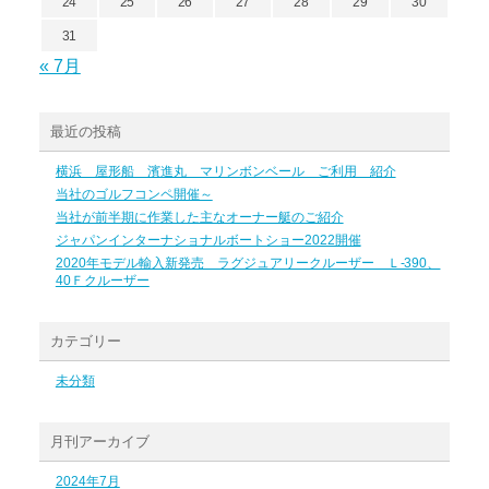
24
25
26
27
28
29
30
31
« 7月
最近の投稿
横浜 屋形船 濱進丸 マリンボンベール ご利用 紹介
当社のゴルフコンペ開催～
当社が前半期に作業した主なオーナー艇のご紹介
ジャパンインターナショナルボートショー2022開催
2020年モデル輸入新発売 ラグジュアリークルーザー Ｌ-390、
40Ｆクルーザー
カテゴリー
未分類
月刊アーカイブ
2024年7月