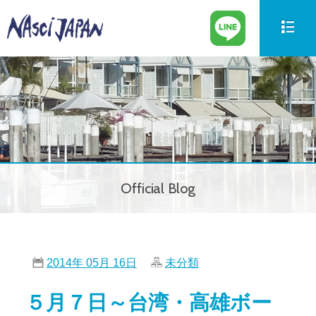
新艇情報
New Boat
中古艇情報
Used Boat
パーツ情報
Parts
Official Blog
ボートの買取
Trade in
サービス案内
Our Service
2014年 05月 16日
未分類
会社紹介
Company
５月７日～台湾・高雄ボー