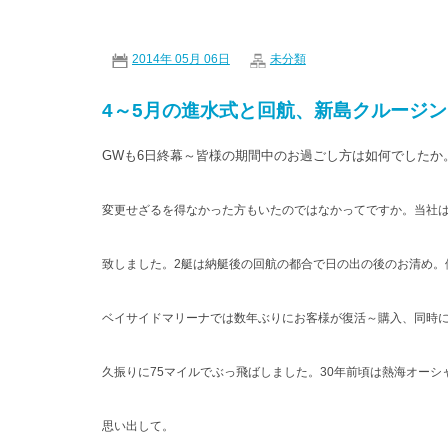
2014年 05月 06日
未分類
4～5月の進水式と回航、新島クルージン
GWも6日終幕～皆様の期間中のお過ごし方は如何でしたか
変更せざるを得なかった方もいたのではなかってですか。当社は
致しました。2艇は納艇後の回航の都合で日の出の後のお清め。
ベイサイドマリーナでは数年ぶりにお客様が復活～購入、同時
久振りに75マイルでぶっ飛ばしました。30年前頃は熱海オーシ
思い出して。