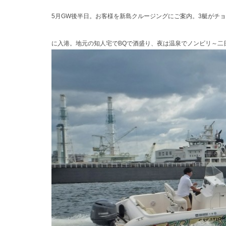
5月GW後半日。お客様を新島クルージングにご案内。3艇がチ
に入港。地元の知人宅でBQで酒盛り、夜は温泉でノンビリ～二