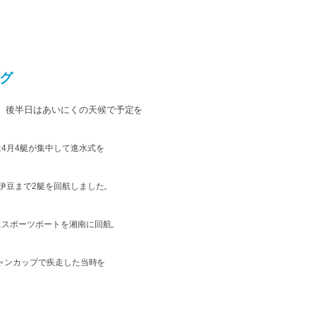
グ
。後半日はあいにくの天候で予定を
4月4艇が集中して進水式を
伊豆まで2艇を回航しました。
にスポーツボートを湘南に回航。
ャンカップで疾走した当時を