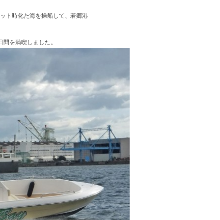
ョット時化た海を操船して、若郷港
日間を満喫しました。