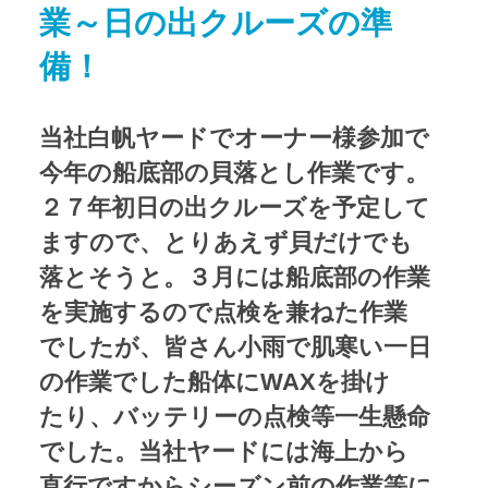
業～日の出クルーズの準
アクセス
Access map
備！
お問い合わせ
Contact us
当社白帆ヤードでオーナー様参加で
公式ブログ
Official Blog
今年の船底部の貝落とし作業です。
２７年初日の出クルーズを予定して
ますので、とりあえず貝だけでも
落とそうと。３月には船底部の作業
を実施するので点検を兼ねた作業
でしたが、皆さん小雨で肌寒い一日
の作業でした船体にWAXを掛け
たり、バッテリーの点検等一生懸命
でした。当社ヤードには海上から
直行ですからシーズン前の作業等に