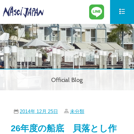
新艇情報
New Boat
中古艇情報
Used Boat
パーツ情報
Parts
Official Blog
ボートの買取
Trade in
サービス案内
Our Service
2014年 12月 25日
未分類
会社紹介
Company
26年度の船底 貝落とし作