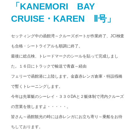
「KANEMORI BAY
アクセス
Access map
CRUISE・KAREN Ⅱ号」
お問い合わせ
Contact us
セッティング中の函館湾～クルーズボートが作業終了、JCI検査
公式ブログ
も合格・シートライアルも順調に終了。
Official Blog
最後に総点検、トレードマークのシールを貼って完成しまし
た。１６日にトラックで輸送で青森～経由
フェリーで函館港に上陸します。金森赤レンガ倉庫・特設桟橋
で暫くトレーニングします。
今年は先輩艇のシーレイ・３３０DAと２艇体制で湾内クルーズ
の営業を致しますよ・・・・・。
皆さん～函館観光の時には赤レンガにお立ち寄り～乗船をお待
ちしております。