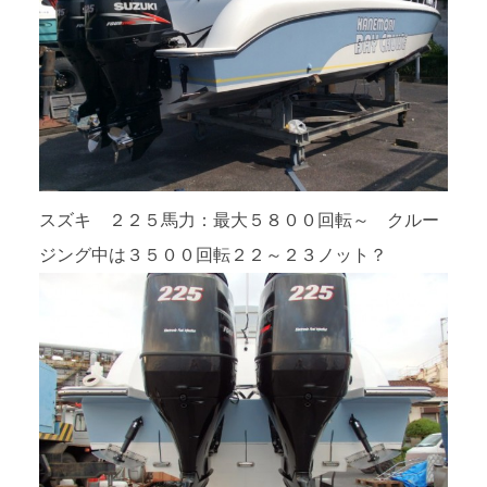
スズキ ２２５馬力：最大５８００回転～ クルー
ジング中は３５００回転２２～２３ノット？