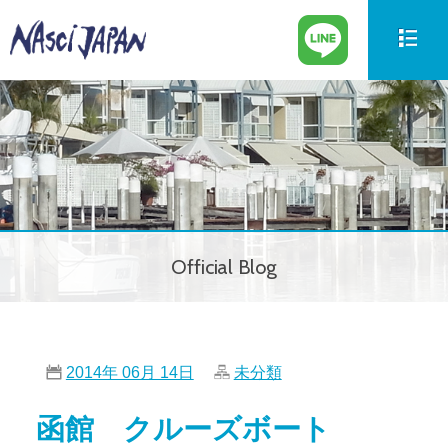
新艇情報
New Boat
中古艇情報
Used Boat
パーツ情報
Parts
Official Blog
ボートの買取
Trade in
サービス案内
Our Service
2014年 06月 14日
未分類
会社紹介
Company
函館 クルーズボート