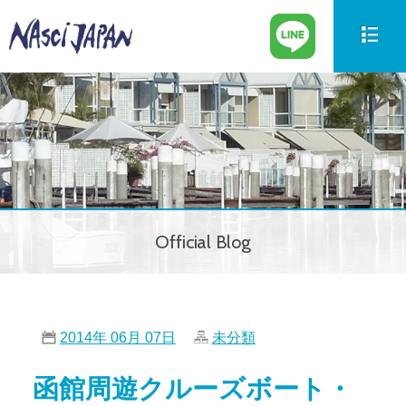
新艇情報
New Boat
中古艇情報
Used Boat
パーツ情報
Parts
Official Blog
ボートの買取
Trade in
サービス案内
Our Service
2014年 06月 07日
未分類
会社紹介
Company
函館周遊クルーズボート・