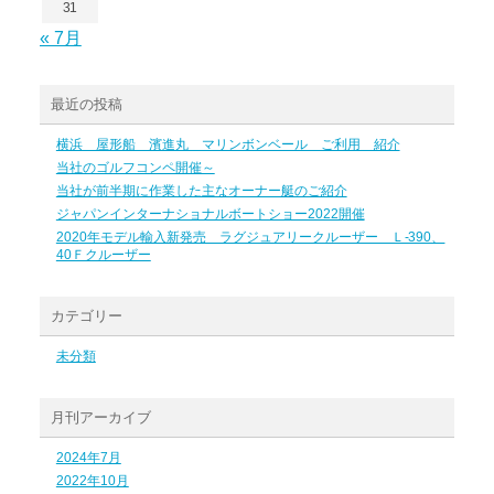
31
« 7月
最近の投稿
横浜 屋形船 濱進丸 マリンボンベール ご利用 紹介
当社のゴルフコンペ開催～
当社が前半期に作業した主なオーナー艇のご紹介
ジャパンインターナショナルボートショー2022開催
2020年モデル輸入新発売 ラグジュアリークルーザー Ｌ-390、
40Ｆクルーザー
カテゴリー
未分類
月刊アーカイブ
2024年7月
2022年10月