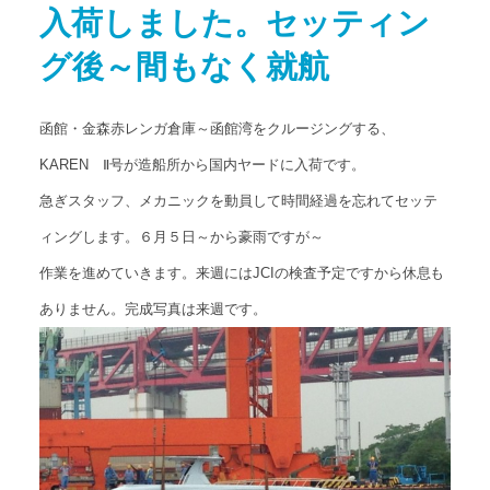
入荷しました。セッティン
アクセス
Access map
グ後～間もなく就航
お問い合わせ
Contact us
函館・金森赤レンガ倉庫～函館湾をクルージングする、
公式ブログ
KAREN Ⅱ号が造船所から国内ヤードに入荷です。
Official Blog
急ぎスタッフ、メカニックを動員して時間経過を忘れてセッテ
ィングします。６月５日～から豪雨ですが～
作業を進めていきます。来週にはJCIの検査予定ですから休息も
ありません。完成写真は来週です。