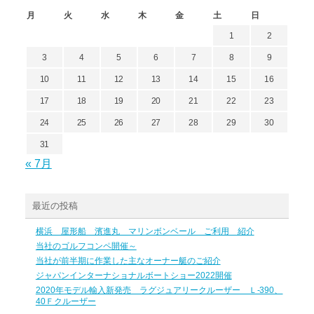
月
火
水
木
金
土
日
1
2
3
4
5
6
7
8
9
10
11
12
13
14
15
16
17
18
19
20
21
22
23
24
25
26
27
28
29
30
31
« 7月
最近の投稿
横浜 屋形船 濱進丸 マリンボンベール ご利用 紹介
当社のゴルフコンペ開催～
当社が前半期に作業した主なオーナー艇のご紹介
ジャパンインターナショナルボートショー2022開催
2020年モデル輸入新発売 ラグジュアリークルーザー Ｌ-390、
40Ｆクルーザー