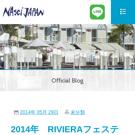
新艇情報
New Boat
中古艇情報
Used Boat
パーツ情報
Parts
Official Blog
ボートの買取
Trade in
サービス案内
Our Service
2014年 05月 29日
未分類
会社紹介
Company
2014年 RIVIERAフェステ