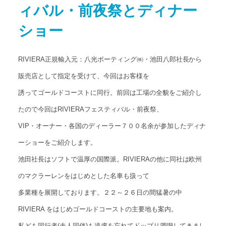
ィバル・前夜祭とディナー
アクセス
Access map
ショー
お問い合わせ
Contact us
RIVIERA正規輸入元：八光ボーティング㈱・池田八郎社長から
公式ブログ
販売店として指定を受けて、今回はお客様を
Official Blog
誘ってゴールドコーストに同行。前回は工場の全貌をご紹介し
たので今回はRIVIERAフェスティバル・前夜祭、
VIP・オーナー・各国のディーラー７００名余が参加したディナ
ーショーをご紹介します。
池田社長はソフトで温厚の国際派。RIVIERAの他に同社は欧州
のマクラーレンをはじめとした名車も扱って
多業種を展開しております。２２～２６日の間猛暑の中
RIVIERA をはじめゴールドコーストの主要地も案内。
私ども同行者(夫人同伴)も遠慮を忘れてドップリ満喫してきまし