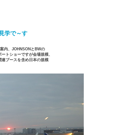
見学で～す
内、JOHNSONとBWの
ボートショーですが会場規模、
関連ブースを含め日本の規模