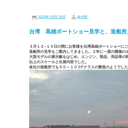
2016年 03月 16日
未分類
台湾 高雄ボートショー見学と、造船所
３月１２~１５日の間にお客様を台湾高雄ボートショーにご案
造船所の見学もご案内してきました。２年に一度の開催の
大型モデルの展示艇をはじめ、エンジン、部品、用品等の
以上のスケールと出展内容でした。
各社の造船所でも５０～１００Fクラスの製造のようでした