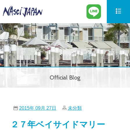
新艇情報
New Boat
中古艇情報
Used Boat
パーツ情報
Parts
Official Blog
ボートの買取
Trade in
サービス案内
Our Service
2015年 09月 27日
未分類
会社紹介
Company
２７年ベイサイドマリー