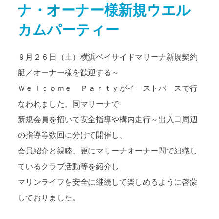
ナ・オーナー様新規ウエル
アクセス
Access map
カムパーティー
お問い合わせ
Contact us
９月２６日（土）横浜ベイサイドマリーナ新規契約
艇／オーナー様を歓迎する～
公式ブログ
Official Blog
Ｗｅｌｃｏｍｅ Ｐａｒｔｙがイーストバースで行
なわれました。同マリーナで
新規会員を招いて安全指導や構内走行～出入口周辺
の指導等数回に分けて開催し、
会員紹介と親睦、更にマリーナオーナー間で組織し
ているクラブ活動等を紹介し
マリンライフを安全に継続して楽しめるように啓蒙
しておりました。