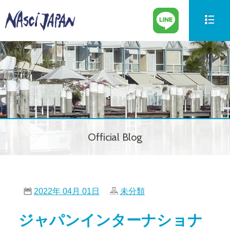
新艇情報
New Boat
中古艇情報
Used Boat
パーツ情報
Parts
Official Blog
ボートの買取
Trade in
サービス案内
Our Service
2022年 04月 01日
未分類
会社紹介
Company
ジャパンインターナショナ