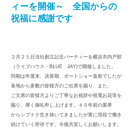
ィーを開催～ 全国からの
アクセス
Access map
祝福に感謝です
お問い合わせ
Contact us
公式ブログ
Official Blog
２月２１日当社創立記念パーティーを横浜市内戸部
（ライブハウス・BLUE JAY)で開催しました。
同期は年度末、決算期、ボートショー直前でしたが
各地から多数の皆様方のご出席を賜り、また、
ご欠席の皆様方よりご丁寧なお祝辞や祝電お花等を
賜り、厚く御礼申し上げます。４５年前の業界
からシブトク生き抜いてきましたが更に現役で働き
続けていく所存です。今後共宜しくお願いします。