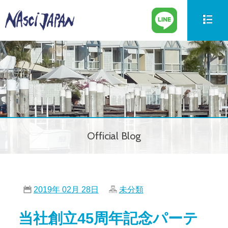
新艇情報
New Boat
中古艇情報
Used Boat
パーツ情報
Parts
Official Blog
ボートの買取
Trade in
サービス案内
Our Service
2019年 02月 28日
未分類
会社紹介
Company
当社創立45周年記念パーテ