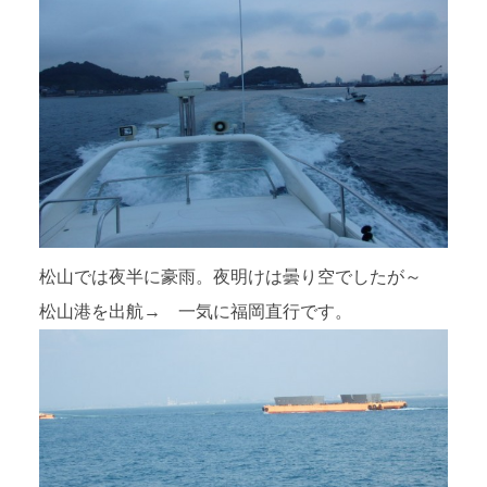
松山では夜半に豪雨。夜明けは曇り空でしたが～
松山港を出航→ 一気に福岡直行です。