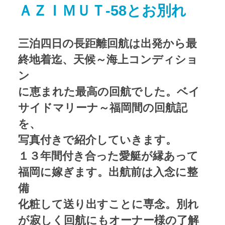
ＡＺＩＭＵＴ-58とお別れ
アクセス
Access map
三泊四日の長距離回航は出発から最
お問い合わせ
Contact us
終地着迄、天候～海上コンディショ
ン
公式ブログ
Official Blog
に恵まれた最高の回航でした。ベイ
サイドマリーナ～福岡間の回航記
を、
写真付きで紹介していきます。
１３年間付き合った愛艇が縁あって
福岡に嫁ぎます。出航前は入念に整
備
化粧して送り出すことに専念。別れ
が寂しく回航にもオーナー様の了解