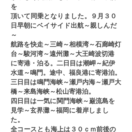
を
頂いて同乗となりました。９月３０
日早朝にベイサイド出航～親しんだ
～
航路を快走～三崎～相模湾～石廊崎灯
台～駿河湾～遠州灘～大王崎波切港
に寄港・泊る。二日目は潮岬～紀伊
水道～鳴門。途中、福良港に寄港泊。
三日目は鳴門海峡～瀬戸内海～瀬戸大
橋～来島海峡～松山寄港泊。
四日目は一気に関門海峡～巌流島を
見学～玄界灘～福岡に着岸しまし
た。
全コースとも海上は３０ｃｍ前後の