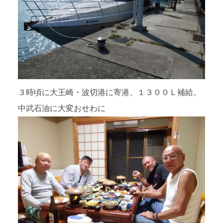
３時頃に大王崎・波切港に寄港、１３００Ｌ補給。
中武石油に大変おせわに