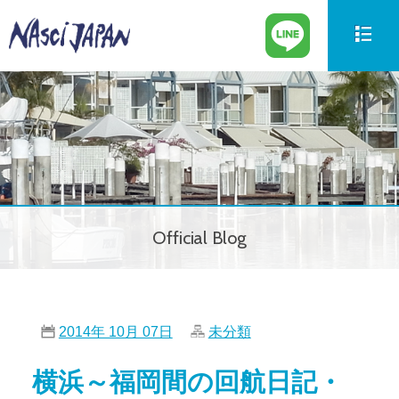
新艇情報
New Boat
中古艇情報
Used Boat
パーツ情報
Parts
Official Blog
ボートの買取
Trade in
サービス案内
Our Service
2014年 10月 07日
未分類
会社紹介
Company
横浜～福岡間の回航日記・