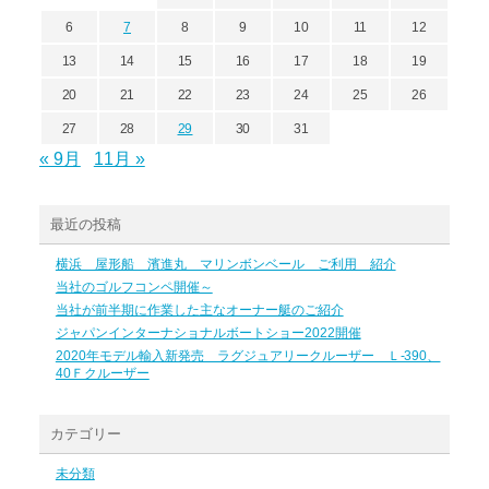
6
7
8
9
10
11
12
13
14
15
16
17
18
19
20
21
22
23
24
25
26
27
28
29
30
31
« 9月
11月 »
最近の投稿
横浜 屋形船 濱進丸 マリンボンベール ご利用 紹介
当社のゴルフコンペ開催～
当社が前半期に作業した主なオーナー艇のご紹介
ジャパンインターナショナルボートショー2022開催
2020年モデル輸入新発売 ラグジュアリークルーザー Ｌ-390、
40Ｆクルーザー
カテゴリー
未分類