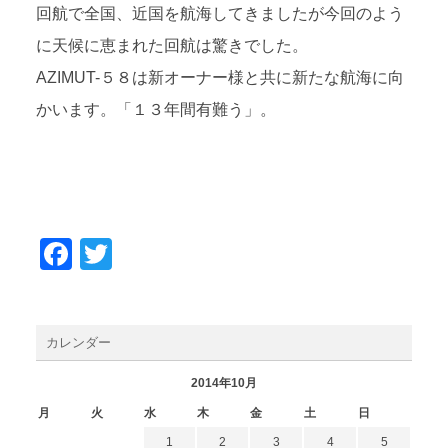
回航で全国、近国を航海してきましたが今回のよう
に天候に恵まれた回航は驚きでした。
AZIMUT-５８は新オーナー様と共に新たな航海に向
かいます。「１３年間有難う」。
Facebook
Twitter
カレンダー
2014年10月
月
火
水
木
金
土
日
1
2
3
4
5