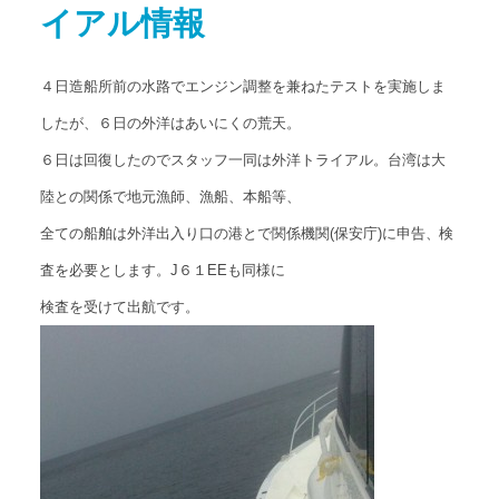
イアル情報
アクセス
Access map
４日造船所前の水路でエンジン調整を兼ねたテストを実施しま
お問い合わせ
Contact us
したが、６日の外洋はあいにくの荒天。
６日は回復したのでスタッフ一同は外洋トライアル。台湾は大
公式ブログ
Official Blog
陸との関係で地元漁師、漁船、本船等、
全ての船舶は外洋出入り口の港とで関係機関(保安庁)に申告、検
査を必要とします。J６１EEも同様に
検査を受けて出航です。