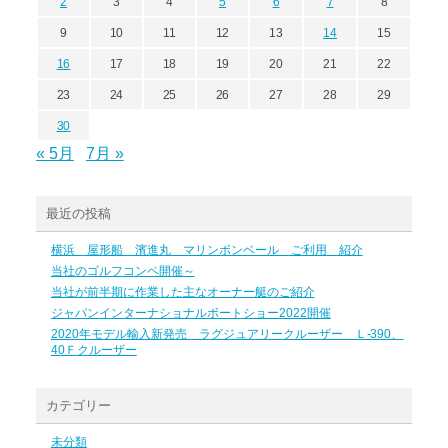
2
3
4
5
6
7
8
9
10
11
12
13
14
15
16
17
18
19
20
21
22
23
24
25
26
27
28
29
30
« 5月
7月 »
最近の投稿
横浜 屋形船 濱進丸 マリンボンベール ご利用 紹介
当社のゴルフコンペ開催～
当社が前半期に作業した主なオーナー艇のご紹介
ジャパンインターナショナルボートショー2022開催
2020年モデル輸入新発売 ラグジュアリークルーザー Ｌ-390、
40Ｆクルーザー
カテゴリー
未分類