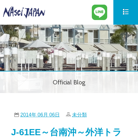
新艇情報
New Boat
中古艇情報
Used Boat
パーツ情報
Parts
Official Blog
ボートの買取
Trade in
サービス案内
Our Service
2014年 06月 06日
未分類
会社紹介
Company
J-61EE～台南沖～外洋トラ