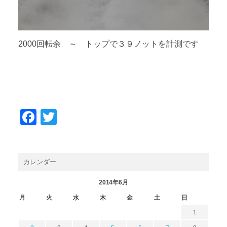
2000回転余 ～ トップで３９ノットを計測です
Facebook
Twitter
カレンダー
2014年6月
月
火
水
木
金
土
日
1