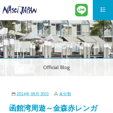
新艇情報
New Boat
中古艇情報
Used Boat
パーツ情報
Parts
Official Blog
ボートの買取
Trade in
サービス案内
Our Service
2014年 06月 30日
未分類
会社紹介
Company
函館湾周遊～金森赤レンガ