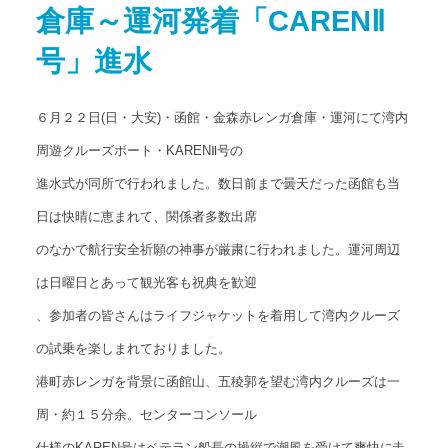
倉庫～運河発着「CARENⅡ
アクセス
Access map
号」進水
お問い合わせ
Contact us
６月２２日(日・大安
)・函館・金森赤レンガ倉庫・運河にて湾内
公式ブログ
周遊クルーズボート・KARENⅡ号の
Official Blog
進水式が同所で行われました。数日前まで曇天だった函館も当
日は快晴に恵まれて、関係者多数出席
のなかで航行安全祈願の神事が厳粛に行われました。運河周辺
は日曜日とあって観光客も祝典を歓迎
、参加者の皆さんはライフジャケットを着用して湾内クルーズ
の試乗を楽しまれておりました。
港町赤レンガを背景に函館山、五稜郭を望む湾内クルーズは一
周・約１５分余。センターコンソール
仕様のKAREN号はベテラン船長の操縦で潮風を受けて爽快に走