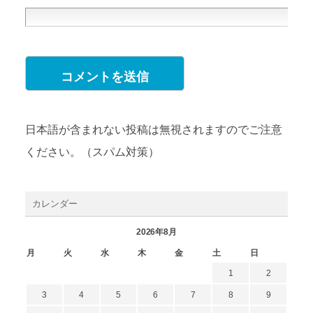
日本語が含まれない投稿は無視されますのでご注意
ください。（スパム対策）
カレンダー
2026年8月
月
火
水
木
金
土
日
1
2
3
4
5
6
7
8
9