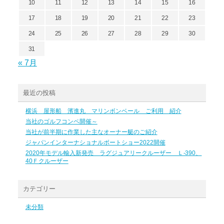
10
11
12
13
14
15
16
17
18
19
20
21
22
23
24
25
26
27
28
29
30
31
« 7月
最近の投稿
横浜 屋形船 濱進丸 マリンボンベール ご利用 紹介
当社のゴルフコンペ開催～
当社が前半期に作業した主なオーナー艇のご紹介
ジャパンインターナショナルボートショー2022開催
2020年モデル輸入新発売 ラグジュアリークルーザー Ｌ-390、
40Ｆクルーザー
カテゴリー
未分類