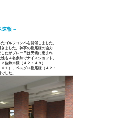
ペ速報～
したゴルフコンペを開催しました。
頂きました。幹事の松尾様の協力
でしたがプレー日は天候に恵まれ
女性も４名参加でナイスショット。
、２位鈴木様（４２・４８）
・６１）、ベスグロ松尾様（４２・
績でした。