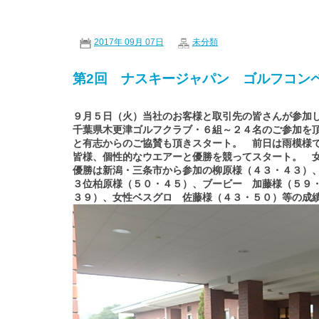
2017年 09月 07日
未分類
第2回 ナスキージャパン ゴルフコン
９月５日（火）当社のお客様と取引先の皆さんが参加
千葉県木更津ゴルフクラブ・６組～２４名のご参加を
と有志からのご協賛も頂きスタート。 前日は雨模様
皆様、個性的なウエアーと優勝を競ってスタート。 
優勝は新潟・三条市から参加の柳原様（４３・４３）
３位柏原様（５０・４５）、ブービー 加藤様（５９
３９）、女性ベスグロ 佐藤様（４３・５０）等の成