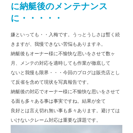
に納艇後のメンテナンス
アクセス
Access map
に・・・・・
お問い合わせ
Contact us
嫌といっても・・入梅です。うっとうしさは暫く続
きますが、我慢できない苦悩もありますネ。
公式ブログ
Official Blog
納艇後もオーナー様に不愉快な思いをさせて数ヶ
月、メンテの対応を適時しても作業が徹底して
ないと我慢も限界・・・今回のブログは販売店とし
て反省を含めて現状を写真報告です。
納艇後の対応でオーナー様に不愉快な思いをさせて
る面も多々ある事は事実ですね。結果が全て
良好とは言え切れ無い事も多々あります。避けては
いけないクレーム対応は重要な課題です。