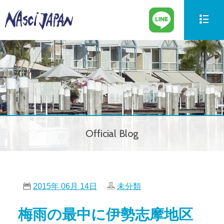
新艇情報
New Boat
中古艇情報
Used Boat
パーツ情報
Parts
Official Blog
ボートの買取
Trade in
サービス案内
Our Service
2015年 06月 14日
未分類
会社紹介
Company
梅雨の最中に伊勢志摩地区