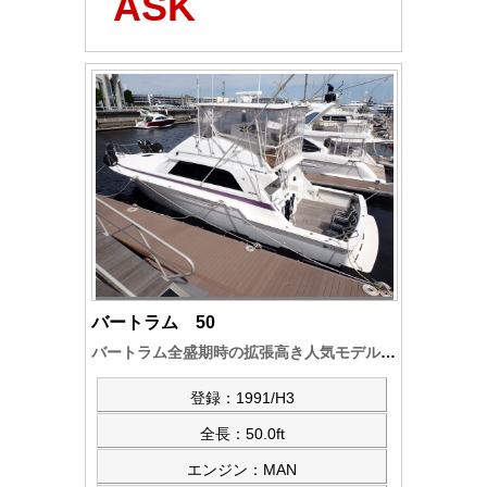
ASK
バートラム 50
バートラム全盛期時の拡張高き人気モデルで、エンジン乾燥、ジャイロ搭載、船体全塗装、サロン、インテリア全レストア、航海計器類交換等、グレードアップ艇
登録：1991/H3
全長：50.0ft
エンジン：MAN