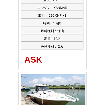
全長：28.0ft
エンジン：YANMAR
出力： 250.0HP ×1
時間：1時間
燃料種別：軽油
定員：10名
免許種別：２級
ASK