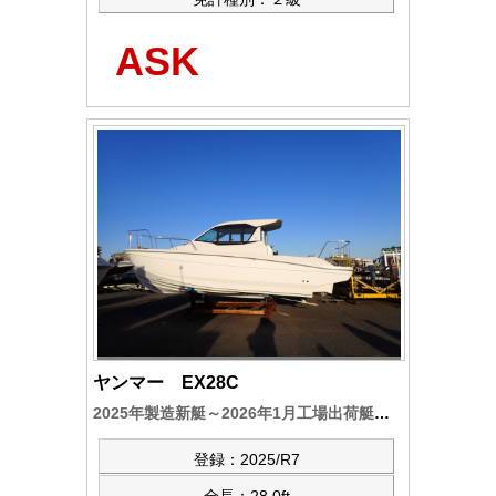
ASK
ヤンマー EX28C
2025年製造新艇～2026年1月工場出荷艇で、工場オプション装備（バウ・スタンスラスター/充電器＆バッテリー仕組/マリンエアコン仕組/2カ所操舵～装備付き。その他装備品類は別途ご相談です
登録：2025/R7