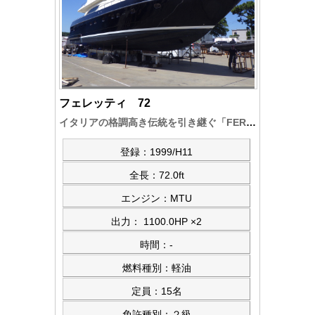
フェレッティ 72
イタリアの格調高き伝統を引き継ぐ「FERRETTI-72」気品と優雅さが実艇を魅了～ 入念な整備実施中で～まもなくお買い得価格設定で納艇致します～JG検査艇です
登録：1999/H11
全長：72.0ft
エンジン：MTU
出力： 1100.0HP ×2
時間：-
燃料種別：軽油
定員：15名
免許種別：２級