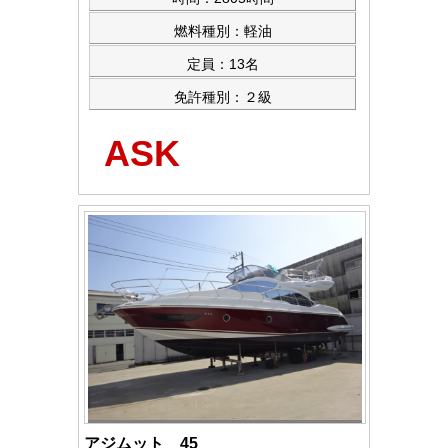
燃料種別：軽油
定員：13名
免許種別：２級
ASK
アジムット 45