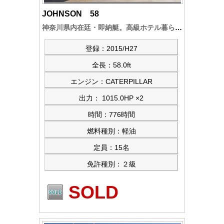
JOHNSON 58
神奈川県内在廷・即納艇。高級ホテル暮らしのラグジェアリークルーザー。船内外美艇～サロン内は化粧仕様で豪華、入念な整備と管理。エンジンアワー755時間余。
登録：2015/H27
全長：58.0ft
エンジン：CATERPILLAR
出力： 1015.0HP ×2
時間：776時間
燃料種別：軽油
定員：15名
免許種別：２級
SOLD