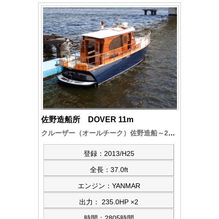
佐野造船所 DOVER 11m
クルーザー（オールチーク）佐野造船～200年の伝統を引き継ぐ第9代が12年余をかけた（佐野 稔製） オールチーク製の内外装 豪華なクルーザー YANMAR-6LP-DT-2機搭載、その他各種を装備
登録：2013/H25
全長：37.0ft
エンジン：YANMAR
出力： 235.0HP ×2
時間：2805時間