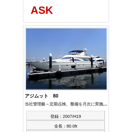
ASK
アジムット 80
当社管理艇～定期点検、整備を月次に実施。仕様、内装、エンジンなどは大変良好です。最速30ノット余～
登録：2007/H19
全長：80.0ft