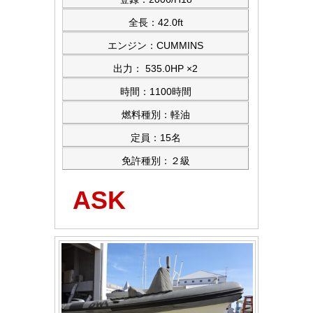
全長：42.0ft
エンジン：CUMMINS
出力： 535.0HP ×2
時間：1100時間
燃料種別：軽油
定員：15名
免許種別：２級
ASK