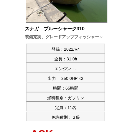
スナガ ブルーシャーク310
装備充実、グレードアップフィッシャー～25HP×2機～安定性抜群の高速艇～エンジンアワー/65時間余 即納艇です
登録：2022/R4
全長：31.0ft
エンジン：-
出力： 250.0HP ×2
時間：65時間
燃料種別：ガソリン
定員：11名
免許種別：２級