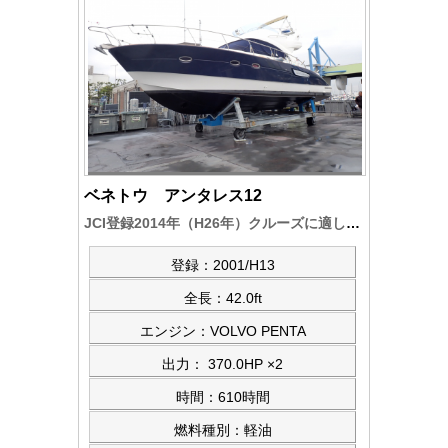
ベネトウ アンタレス12
JCI登録2014年（H26年）クルーズに適した欧州の高級クルーザー。定期的整備を実施、航海計器類（FURUNO/NAVnet)新設、バウ・スタンスラスター装備、エンジンアワー/610時間余）、他・装備充実
登録：2001/H13
全長：42.0ft
エンジン：VOLVO PENTA
出力： 370.0HP ×2
時間：610時間
燃料種別：軽油