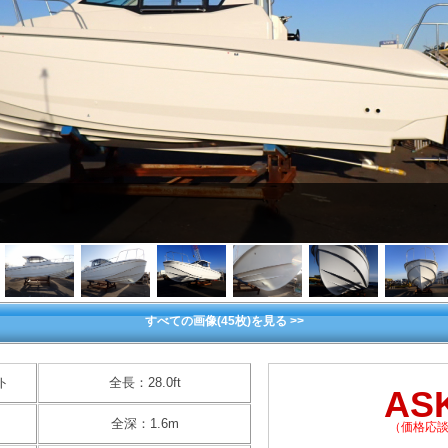
すべての画像(45枚)を見る >>
ト
全長：28.0ft
AS
全深：1.6m
（価格応