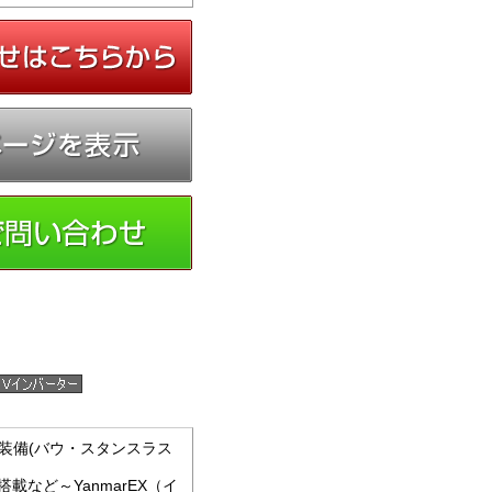
ン装備(バウ・スタンスラス
載など～YanmarEX（イ