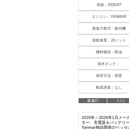
登録：2025/R7
エンジン：YANMAR
推進力形式：船内機
巡航速度：20ノット
燃料種別：軽油
清水タンク：-
保管方法：陸置
船底塗装：なし
2025年～2026年1月
ター、充電器＆バッテリ
Yanmar独自開発のベッ