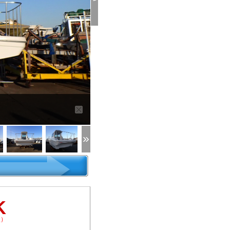
>
K
談）